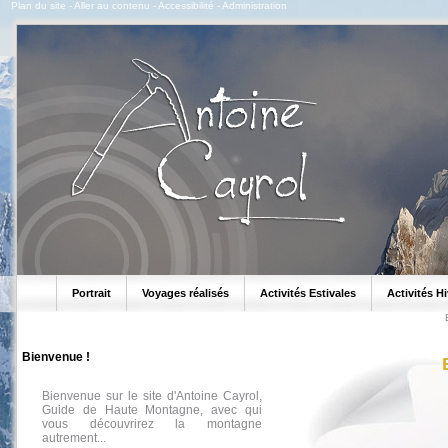
Plan du site
-
Aller au contenu
-
Accessibilité
-
Administration
Portrait
Voyages réalisés
Activités Estivales
Activités H
Bienvenue !
Bienvenue sur le site d'Antoine Cayrol,
Guide de Haute Montagne, avec qui
vous découvrirez la montagne
autrement...