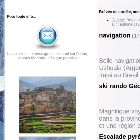
Brèves de cordée, mes
Pour toute info...
Contact
: Bonjou
sur : antoine.c
navigation
(17 
Laissez moi un message en cliquant sur l'icône,
je vous répondrai dès que possible
Belle navigati
Ushuaia (Argen
Itajai au Bres
ski rando Géo
Magnifique voy
dans la provi
et une région 
Escalade py