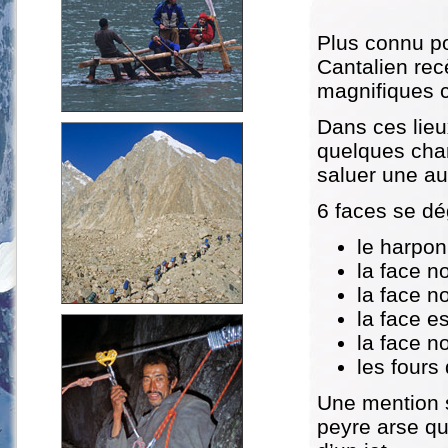
Plus connu p
Cantalien recè
magnifiques c
Dans ces lieu
quelques cham
saluer une au
6 faces se dé
le harpon
la face n
la face n
la face e
la face n
les fours
Une mention s
peyre arse qu