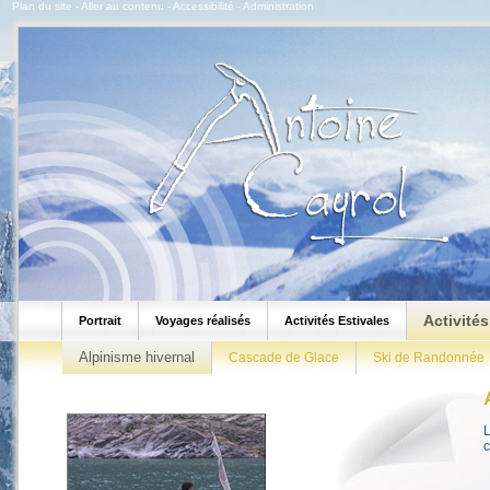
Plan du site
-
Aller au contenu
-
Accessibilité
-
Administration
Activité
Portrait
Voyages réalisés
Activités Estivales
Alpinisme hivernal
Cascade de Glace
Ski de Randonnée
L
c