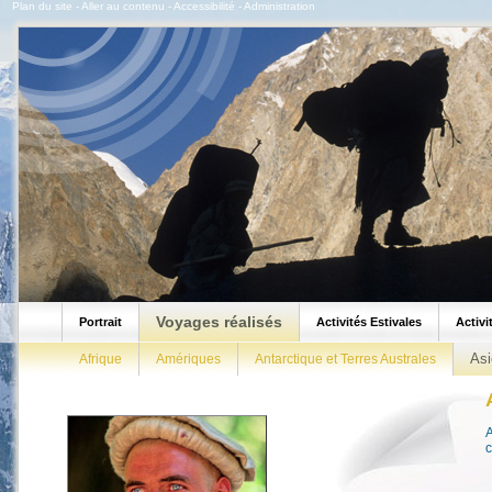
Plan du site
-
Aller au contenu
-
Accessibilité
-
Administration
Voyages réalisés
Portrait
Activités Estivales
Activi
Asi
Afrique
Amériques
Antarctique et Terres Australes
A
c