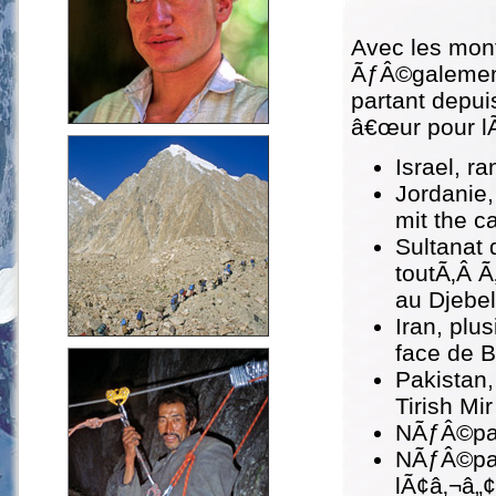
Avec les mon
ÃƒÂ©galement 
partant depui
â€œur pour l
Israel, r
Jordanie
mit the c
Sultanat 
toutÃ‚Â Ã
au Djebel
Iran, plu
face de B
Pakistan,
Tirish Mir
NÃƒÂ©pal,
NÃƒÂ©pal
lÃ¢â‚¬â„