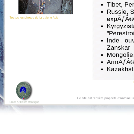
Tibet, P
Russie, 
expÃƒÂ©d
Toutes les photos de la galerie Asie
Kyrgyzist
"Perestro
Inde , ou
Zanskar
Mongolie,
ArmÃƒÂ©n
Kazakhst
Ce site est l'entière propriété d'Antoine 