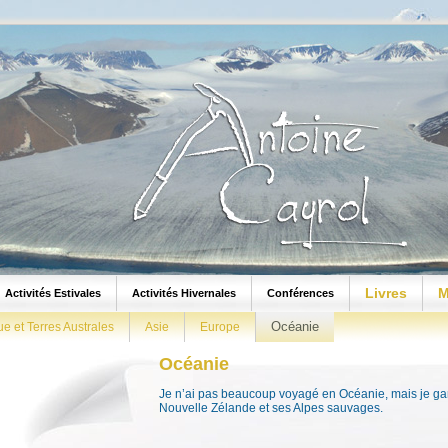
Livres
M
Activités Estivales
Activités Hivernales
Conférences
Océanie
ue et Terres Australes
Asie
Europe
Océanie
Je n’ai pas beaucoup voyagé en Océanie, mais je g
Nouvelle Zélande et ses Alpes sauvages.