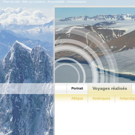
Plan du site
-
Aller au contenu
-
Accessibilité
-
Administration
Voyages réalisés
Portrait
Afrique
Amériques
Antarctiq