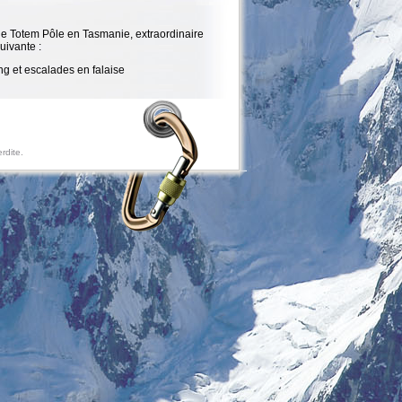
r le Totem Pôle en Tasmanie, extraordinaire
uivante :
g et escalades en falaise
rdite.